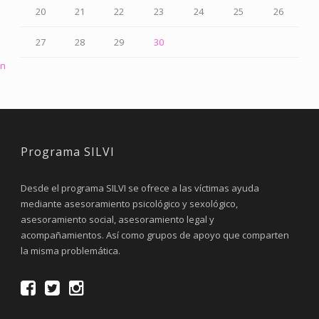
20
21
22
23
24
25
26
27
28
29
30
un
Programa SILVI
Desde el programa SILVI se ofrece a las víctimas ayuda
mediante asesoramiento psicológico y sexológico,
asesoramiento social, asesoramiento legal y
acompañamientos. Así como grupos de apoyo que comparten
la misma problemática.